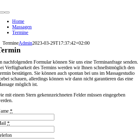
Zum
Inhalt
Toggle
springen
Navigation
Home
Massagen
Termine
Termine
Admin
2023-03-29T17:37:42+02:00
Termin
m nachfolgenden Formular können Sie uns eine Terminanfrage senden.
ei Verfügbarkeit des Termins werden wir Ihnen schnellstmöglich den
ermin bestätigen. Sie können auch spontan bei uns im Massagestudio
orbei schauen, allerdings können wir dann nicht garantieren das eine
assage möglich ist.
ie mit einem Stern gekennzeichneten Felder müssen eingegeben
erden.
Name
*
ail
*
elefon